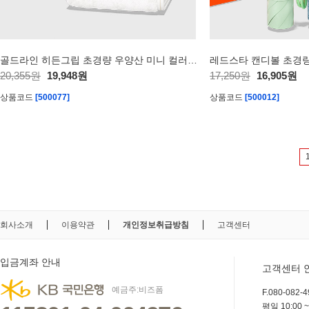
골드라인 히든그립 초경량 우양산 미니 컬러암막 5단 양우산 선물세트 답례품+송월타올세트 혼방사 뱀부 수건세트
20,355원
19,948원
17,250원
16,905원
상품코드
[500077]
상품코드
[500012]
회사소개
이용약관
개인정보취급방침
고객센터
입금계좌 안내
고객센터 
예금주:비즈폼
F.080-082-49
평일 10:00 ~