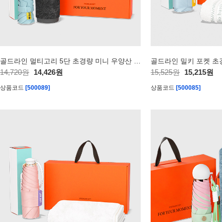
골드라인 멀티고리 5단 초경량 미니 우양산 암막 양우산 선물세트 답례품+송월타올세트 코마40수 160g 수건세트
14,720원
14,426원
15,525원
15,215원
상품코드
[500089]
상품코드
[500085]