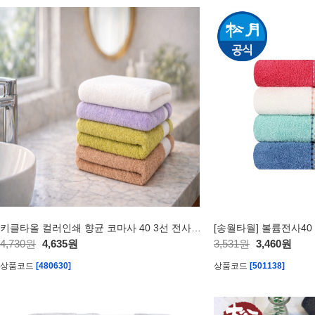
키클타올 컬러인쇄 향균 코마사 40 3선 전사타올 200g 1P
[송월타월] 볼륨전사40 1
4,730원
4,635원
3,531원
3,460원
상품코드
[480630]
상품코드
[501138]