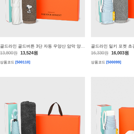
골드라인 골드버튼 3단 자동 우양산 암막 양우산 선물세트 답례품+송월타올세트 스누피 리버40 수건세트
13,800원
13,524원
16,330원
16,003원
상품코드
[500110]
상품코드
[500099]