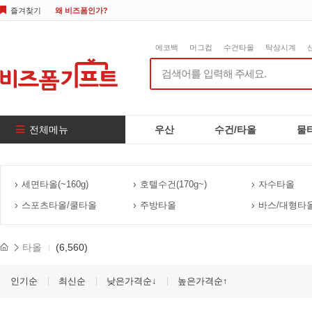
즐겨찾기
왜 비즈폼인가?
에코백
머그컵
수건타올
탁상시계
전체메뉴
우산
수건/타올
물
세면타올(~160g)
호텔수건(170g~)
자수타올
스포츠타올/쿨타올
주방타올
바스/대형타
타올
(6,560)
인기순
최신순
낮은가격순↓
높은가격순↑