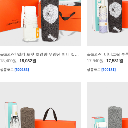
골드라인 밀키 포켓 초경량 우양산 미니 컬러암막 5단 양우산 선물세트 답례품+무한타올세트 푸들이 40수 150g 수건세트
18,400원
18,032원
17,940원
17,581원
상품코드
[500183]
상품코드
[500181]