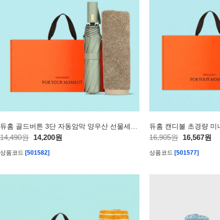
듀홈 골드버튼 3단 자동암막 양우산 선물세트 답례품+송월타올 코마40수 160g 수건세트 이로나
14,490원
14,200원
16,905원
16,567원
상품코드
[501582]
상품코드
[501577]