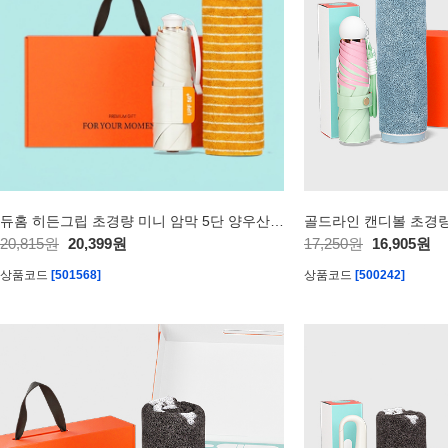
듀홈 히든그립 초경량 미니 암막 5단 양우산 선물세트 답례품+무한타올 기라로쉬 뱀부 수건세트 이로나
20,815원
20,399원
17,250원
16,905원
상품코드
[501568]
상품코드
[500242]