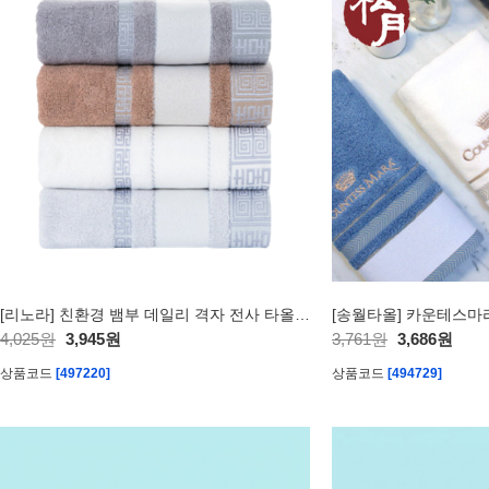
[리노라] 친환경 뱀부 데일리 격자 전사 타올 180g (흡수력 우수)
[송월타올] 카운테스마
4,025원
3,945원
3,761원
3,686원
상품코드
[497220]
상품코드
[494729]