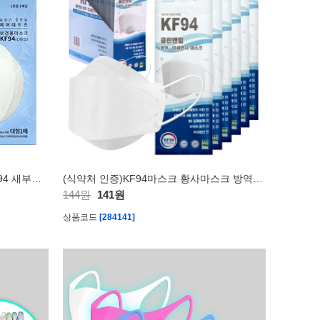
에어데이즈 보건용 숨쉬기편한 KF94 새부리형 조정석 마스크 대형
(식약처 인증)KF94마스크 황사마스크 방역마스크
144원
141원
상품코드
[284141]