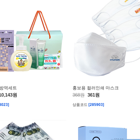
러 방역세트
홍보용 컬러인쇄 마스크
10,143원
368원
361원
8023]
상품코드
[285903]