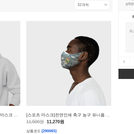
gift@
최
[스포츠 밴드 마스크]전면인쇄 패션마스크 축구 유니폼 기업로고 이미지
[스포츠 마스크]전면인쇄 축구 농구 유니폼 패션마스크
11,500원
11,270원
상품코드
[290065]