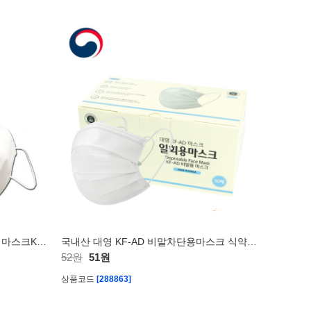
퓨어라이프 데일리황사방역용 대형마스크KF94(새부리형)
국내산 대영 KF-AD 비말차단용마스크 식약처 의약외품 인증
52원
51원
상품코드
[288863]