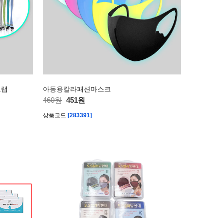
트랩
아동용칼라패션마스크
460원
451원
상품코드
[283391]