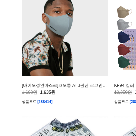
[바이오성인마스크]코오롱 ATB원단 로고인쇄 마스크
KF94 컬
1,668원
1,635원
10,350원
상품코드
[288414]
상품코드
[28