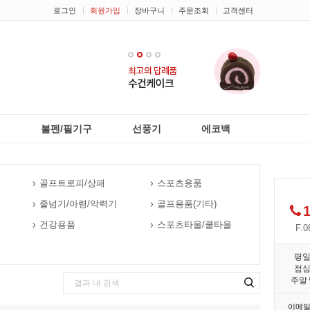
로그인
회원가입
장바구니
주문조회
고객센터
1
2
3
4
리
볼펜/필기구
선풍기
에코백
골프트로피/상패
스포츠용품
줄넘기/아령/악력기
골프용품(기타)
1
건강용품
스포츠타올/쿨타올
F.0
평
점
주말 
이메일