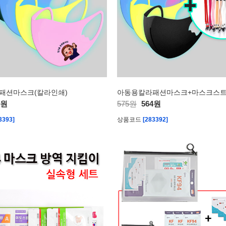
패션마스크(칼라인쇄)
아동용칼라패션마스크+마스크스
3원
575원
564원
3393]
상품코드
[283392]