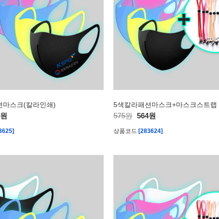
션마스크(칼라인쇄)
5색칼라패션마스크+마스크스트랩
3원
575원
564원
3625]
상품코드
[283624]