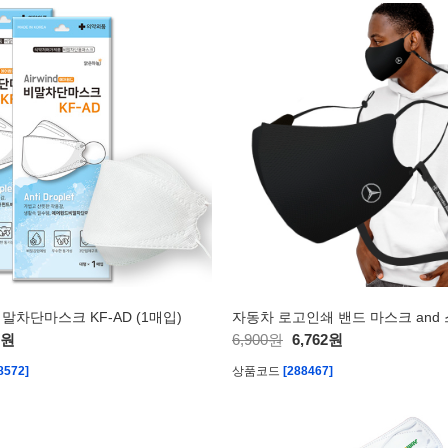
말차단마스크 KF-AD (1매입)
자동차 로고인쇄 밴드 마스크 and
5원
6,900원
6,762원
8572]
상품코드
[288467]