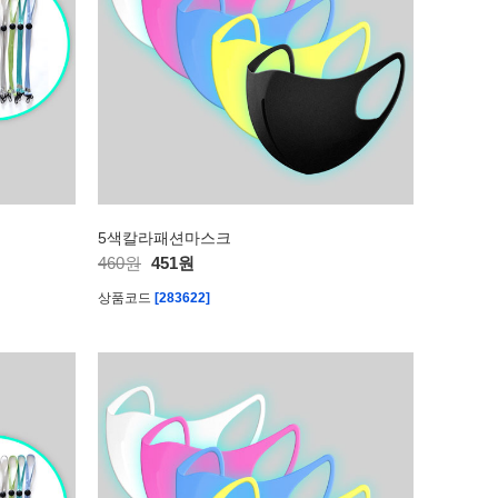
5색칼라패션마스크
460원
451원
상품코드
[283622]