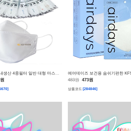
[KC인증]국내생산 4중필터 일반 대형 마스크-포인트 인쇄제품
8원
483원
473원
5670]
상품코드
[284846]