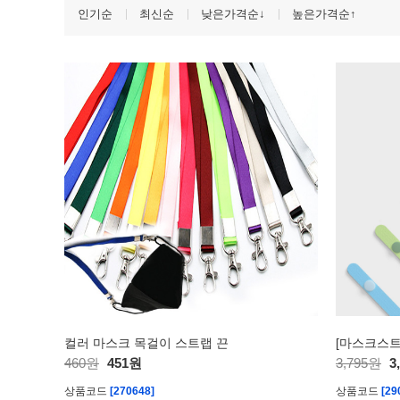
인기순
최신순
낮은가격순↓
높은가격순↑
컬러 마스크 목걸이 스트랩 끈
460원
451원
3,795원
3
상품코드
[270648]
상품코드
[29