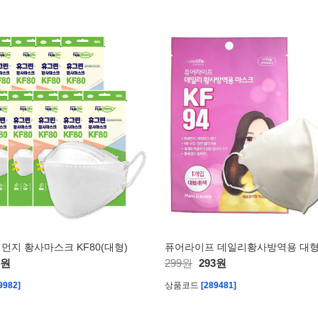
먼지 황사마스크 KF80(대형)
0원
299원
293원
9982]
상품코드
[289481]