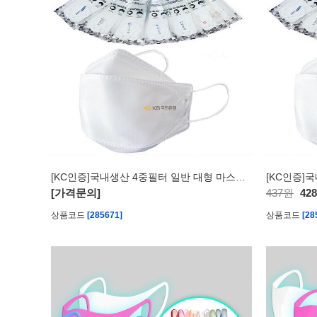
[KC인증]국내생산 4중필터 일반 대형 마스크-케이스 독판인쇄+마스크 포인트 인쇄
[가격문의]
437원
42
상품코드
[285671]
상품코드
[28