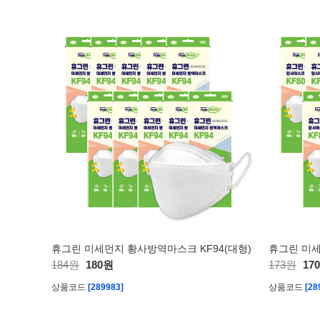
휴그린 미세먼지 황사방역마스크 KF94(대형)
휴그린 미세
184원
180원
173원
17
상품코드
[289983]
상품코드
[28