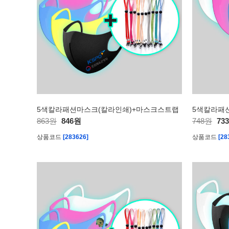
5색칼라패션마스크(칼라인쇄)+마스크스트랩
5색칼라패
863원
846원
748원
73
상품코드
[283626]
상품코드
[28