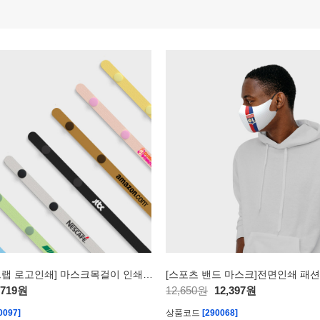
[마스크스트랩 로고인쇄] 마스크목걸이 인쇄 제작
,719원
12,650원
12,397원
0097]
상품코드
[290068]