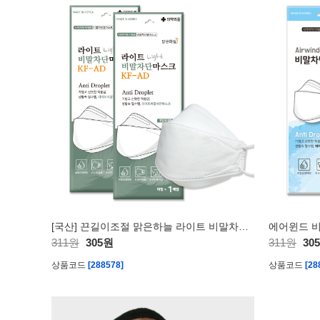
[국산] 끈길이조절 맑은하늘 라이트 비말차단마스크 (1매입)
에어윈드 비
311원
305원
311원
30
상품코드
[288578]
상품코드
[28