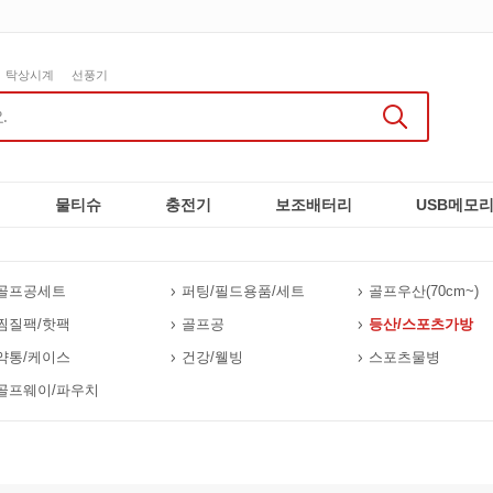
탁상시계
선풍기
물티슈
충전기
보조배터리
USB메모
골프공세트
퍼팅/필드용품/세트
골프우산(70cm~)
찜질팩/핫팩
골프공
등산/스포츠가방
약통/케이스
건강/웰빙
스포츠물병
골프웨이/파우치