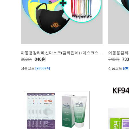
아동용칼라패션마스크(칼라인쇄)+마스크스트랩
아동용칼라
863원
846원
748원
73
상품코드
[283394]
상품코드
[28