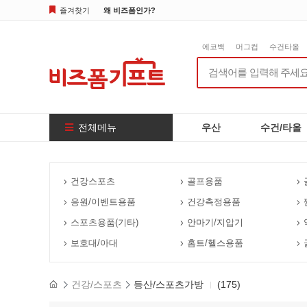
즐겨찾기
왜 비즈폼인가?
에코백
머그컵
수건타올
전체메뉴
우산
수건/타올
건강스포츠
골프용품
응원/이벤트용품
건강측정용품
스포츠용품(기타)
안마기/지압기
보호대/아대
홈트/헬스용품
건강/스포츠
등산/스포츠가방
(175)