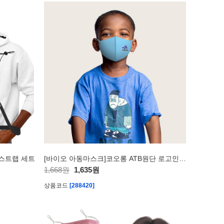
 스트랩 세트
[바이오 아동마스크]코오롱 ATB원단 로고인쇄 패션마스크
1,668원
1,635원
상품코드
[288420]