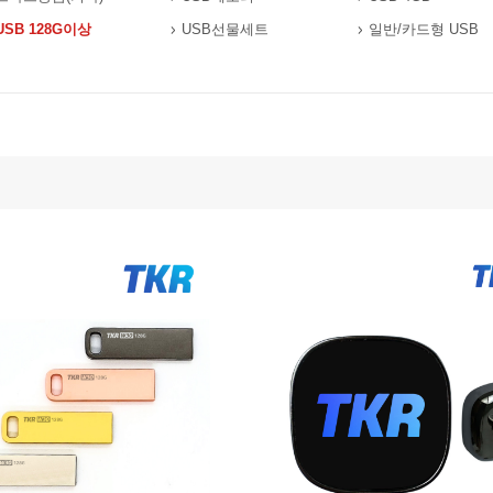
USB 128G이상
USB선물세트
일반/카드형 USB