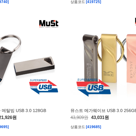
9740]
상품코드
[419725]
메탈빔 USB 3.0 128GB
뮤스트 메가웨이브 USB 3.0 256G
21,926원
43,909원
43,031원
9695]
상품코드
[419685]