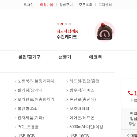
로그인
회원가입
장바구니
주문조회
고객센터
1
2
3
4
리
볼펜/필기구
선풍기
에코백
노트북/태블릿거치대
헤드셋/웹캠/홈캠
셀카봉/삼각대
방수팩/케이스
1
모기밴드/해충퇴치기
손난로(충전식)
F.0
볼펜형USB
보조배터리
평
전자제품(기타)
이어폰/헤드폰
점
주말 
PC보조용품
5000mAh미만/이상
USB 8GB
USB 16GB
이메일