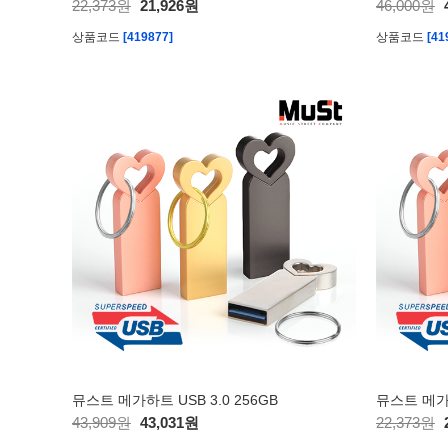
22,373원
21,926원
46,000원
상품코드
[419877]
상품코드
[41
뮤스트 메가하트 USB 3.0 256GB
뮤스트 메가하
43,909원
43,031원
22,373원