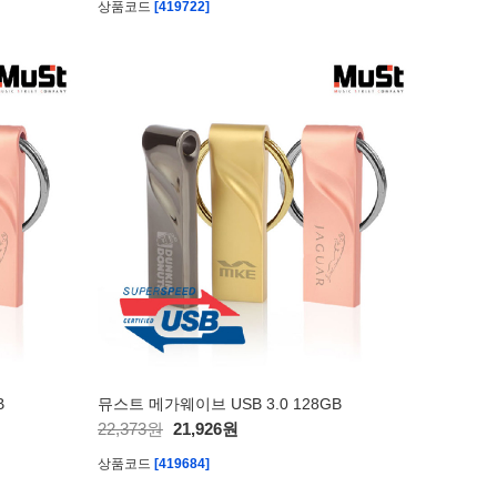
상품코드
[419722]
B
뮤스트 메가웨이브 USB 3.0 128GB
22,373원
21,926원
상품코드
[419684]