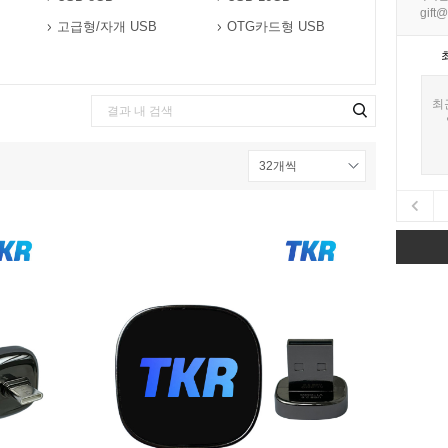
gift@
고급형/자개 USB
OTG카드형 USB
최