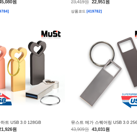
45,080원
23,419원
22,951원
9784]
상품코드
[419782]
트 USB 3.0 128GB
뮤스트 메가 스퀘어링 USB 3.0 25
21,926원
43,909원
43,031원