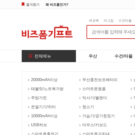
즐겨찾기
왜 비즈폼인가?
에코백
머그컵
수건타올
전체메뉴
우산
수건/타올
20000mAh이상
무선충전보조배터리
태블릿/노트북가방
스마트폰용품
주방가전
믹서기/블렌더
온열기기/히터
청소기
10000mAh이상
가습기/공기청정기
USB허브
마우스/키보드
스마트폰충전기
스마트폰거치대