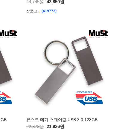
44,745원
43,850원
상품코드
[419772]
6GB
뮤스트 메가 스퀘어링 USB 3.0 128GB
22,373원
21,926원