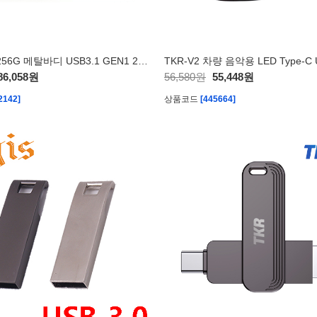
TKR W30-256G 메탈바디 USB3.1 GEN1 256기가
86,058원
56,580원
55,448원
2142]
상품코드
[445664]