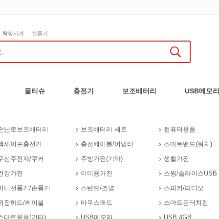
탁상시계
선풍기
물티슈
충전기
보조배터리
USB메모
손난로보조배터리
보조배터리 세트
컴퓨터용품
맥세이프충전기
충전케이블/어댑터
스마트밴드(워치)
무선주전자/쿠커
주방가전(기타)
생활가전
건강가전
이미용가전
스윙/슬라이스USB
미니선풍기/손풍기
스탠드/조명
스피커/라디오
외장하드/케이블
마우스패드
스마트폰터치펜
스마트용품(기타)
USB메모리
USB 4GB