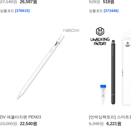
27,140원
26,597원
529원
518원
상품코드
[376615]
상품코드
[373446]
DV 애플터치펜 PEN03
23,000원
22,540원
6,348원
6,221원