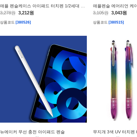
애플 펜슬케이스 아이패드 터치펜 1/2세대 가죽케이스
3,278원
3,212원
3,105원
3,043원
상품코드
[380526]
상품코드
[380515]
뉴에이커 무선 충전 아이패드 펜슬
무지개 3색 UV 터치펜 