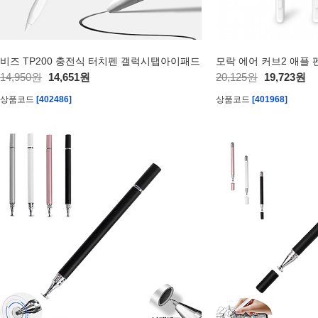
비즈 TP200 충전식 터치펜 갤럭시탭아이패드
14,950원
14,651원
20,125원
19,723원
상품코드
[402486]
상품코드
[401968]