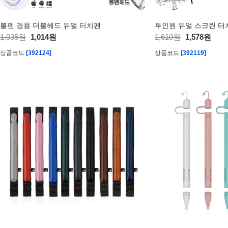
볼펜 겸용 더블헤드 듀얼 터치펜
투인원 듀얼 스크린 터
1,035원
1,014원
1,610원
1,578원
상품코드
[392124]
상품코드
[392119]