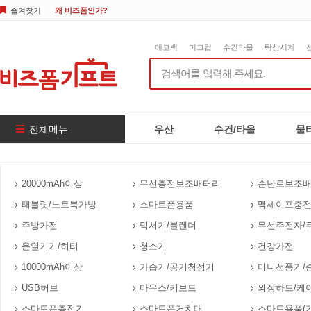
즐겨찾기
왜 비즈폼인가?
에코백
머그컵
수건타올
탁상시계
전체메뉴
우산
수건/타올
물
20000mAh이상
무선충전보조배터리
손난로보조
태블릿/노트북가방
스마트폰용품
맥세이프충
주방가전
믹서기/블렌더
무선주전자/
온열기기/히터
청소기
건강가전
10000mAh이상
가습기/공기청정기
미니선풍기/
USB허브
마우스/키보드
외장하드/케
스마트폰충전기
스마트폰거치대
스마트용품(기