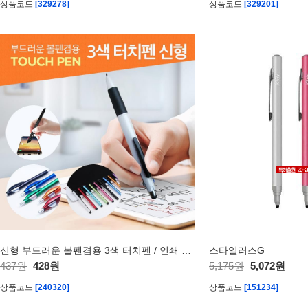
상품코드
[329278]
상품코드
[329201]
신형 부드러운 볼펜겸용 3색 터치펜 / 인쇄 가능
스타일러스G
437원
428원
5,175원
5,072원
상품코드
[240320]
상품코드
[151234]